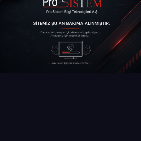
Web Sitemiz
Kısa süre içinde tekrar hizmet
Bakımdadır
verecektir.