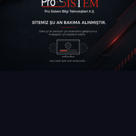
Web Sitemiz
Kısa süre içinde tekrar hizmet
Bakımdadır
verecektir.